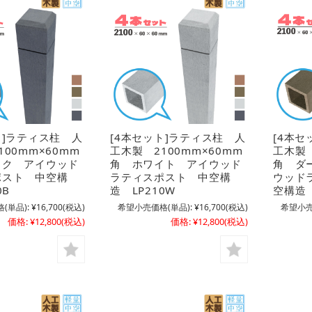
ト]ラティス柱 人
[4本セット]ラティス柱 人
[4本セ
100mm×60mm
工木製 2100mm×60mm
工木製 
ック アイウッド
角 ホワイト アイウッド
角 ダ
ポスト 中空構
ラティスポスト 中空構
ウッド
0B
造 LP210W
空構造 
(単品):
¥16,700
(税込)
希望小売価格(単品):
¥16,700
(税込)
希望小売
価格:
¥12,800
(税込)
価格:
¥12,800
(税込)