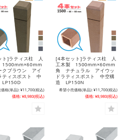
ット]ラティス柱 人
[4本セット]ラティス柱 人
1500mm×60mm
工木製 1500mm×60mm
ークブラウン アイ
角 ナチュラル アイウッ
ラティスポスト 中
ドラティスポスト 中空構
LP150D
造 LP150N
価格(単品):
¥11,700
(税込)
希望小売価格(単品):
¥11,700
(税込)
価格:
¥8,980
(税込)
価格:
¥8,980
(税込)