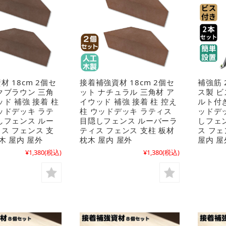
 18cm 2個セ
接着補強資材 18cm 2個セ
補強筋 
クブラウン 三角
ット ナチュラル 三角材 ア
ス製 
ッド 補強 接着 柱
イウッド 補強 接着 柱 控え
ルト付き
ッドデッキ ラテ
柱 ウッドデッキ ラティス
ッドデ
しフェンス ルー
目隠しフェンス ルーバーラ
しフェ
ス フェンス 支
ティス フェンス 支柱 板材
ス フェ
木 屋内 屋外
枕木 屋内 屋外
屋内 屋
¥1,380
(税込)
¥1,380
(税込)