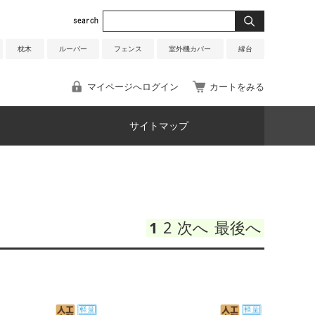
枕木
ルーバー
フェンス
室外機カバー
縁台
マイページへログイン
カートをみる
サイトマップ
1
2
次へ
最後へ