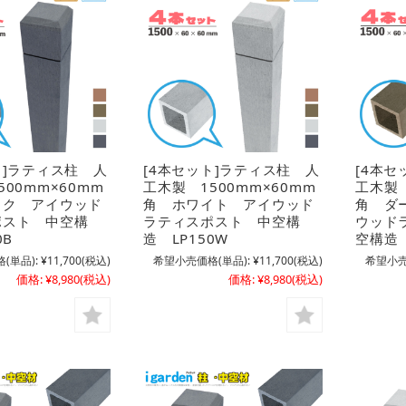
ト]ラティス柱 人
[4本セット]ラティス柱 人
[4本セ
500mm×60mm
工木製 1500mm×60mm
工木製 
ック アイウッド
角 ホワイト アイウッド
角 ダ
ポスト 中空構
ラティスポスト 中空構
ウッド
0B
造 LP150W
空構造 
(単品):
¥11,700
(税込)
希望小売価格(単品):
¥11,700
(税込)
希望小売
価格:
¥8,980
(税込)
価格:
¥8,980
(税込)