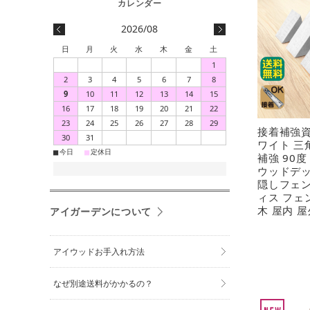
2026/08
日
月
火
水
木
金
土
1
2
3
4
5
6
7
8
9
10
11
12
13
14
15
16
17
18
19
20
21
22
23
24
25
26
27
28
29
接着補強資
30
31
ワイト 三
■
■
今日
定休日
補強 90度
ウッドデッ
隠しフェン
ィス フェ
木 屋内 屋
アイガーデンについて
アイウッドお手入れ方法
なぜ別途送料がかかるの？