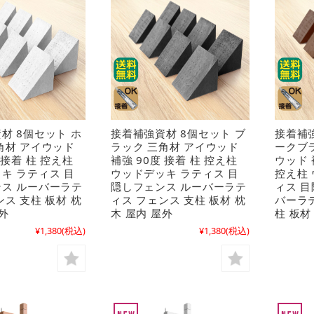
材 8個セット ホ
接着補強資材 8個セット ブ
接着補強
角材 アイウッド
ラック 三角材 アイウッド
ークブ
 接着 柱 控え柱
補強 90度 接着 柱 控え柱
ウッド 
キ ラティス 目
ウッドデッキ ラティス 目
控え柱
ス ルーバーラテ
隠しフェンス ルーバーラテ
ィス 
ンス 支柱 板材 枕
ィス フェンス 支柱 板材 枕
バーラ
外
木 屋内 屋外
柱 板材
¥1,380
(税込)
¥1,380
(税込)