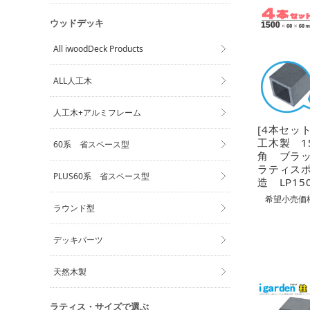
ウッドデッキ
All iwoodDeck Products
ALL人工木
人工木+アルミフレーム
[4本セッ
工木製 1
60系 省スペース型
角 ブラ
ラティス
PLUS60系 省スペース型
造 LP15
希望小売価格
ラウンド型
デッキパーツ
天然木製
ラティス・サイズで選ぶ