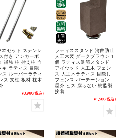
2本セット ステンレ
ラティススタンド 湾曲防止
ビス付き アンカーボ
人工木製 ダークブラウン 1
 補強 柱 控え柱 ウ
個 ラティス調節スタンド
ッキ ラティス 目隠
アイウッド 人工木 フェン
ンス ルーバーラティ
ス 人工木ラティス 目隠し
ンス 支柱 板材 枕木
フェンス パーテーション
外
屋外 ビス 腐らない 樹脂製
接着
¥3,980
(税込)
¥1,580
(税込)