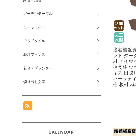
ガーデンテーブル
ソーラライト
ウッドタイル
接着補強資材
花壇フェンス
ット ダー
材 アイウ
控え柱 ウ
花台・プランター
ィス 目隠
バーラティ
切り出し文字
柱 板材 枕