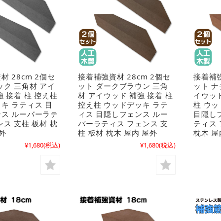
 28cm 2個セ
接着補強資材 28cm 2個セ
接着補強
ック 三角材 アイ
ット ダークブラウン 三角
ット ナ
強 接着 柱 控え柱
材 アイウッド 補強 接着 柱
イウッド
キ ラティス 目
控え柱 ウッドデッキ ラテ
柱 ウ
ス ルーバーラテ
ィス 目隠しフェンス ルー
目隠し
ンス 支柱 板材 枕
バーラティス フェンス 支
ティス 
外
柱 板材 枕木 屋内 屋外
枕木 屋
¥1,680
(税込)
¥1,680
(税込)