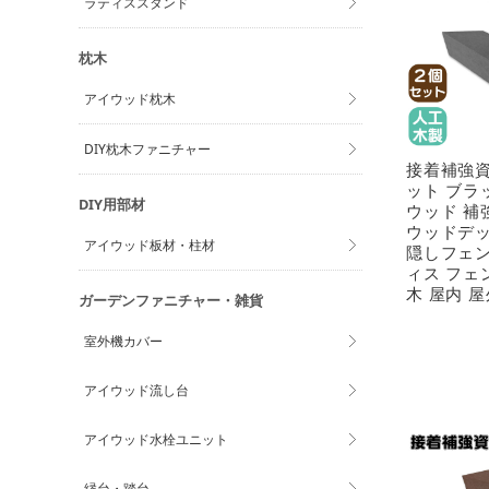
ラティススタンド
枕木
アイウッド枕木
DIY枕木ファニチャー
接着補強資材
ット ブラ
DIY用部材
ウッド 補
ウッドデッ
アイウッド板材・柱材
隠しフェン
ィス フェ
木 屋内 屋
ガーデンファニチャー・雑貨
室外機カバー
アイウッド流し台
アイウッド水栓ユニット
縁台・踏台