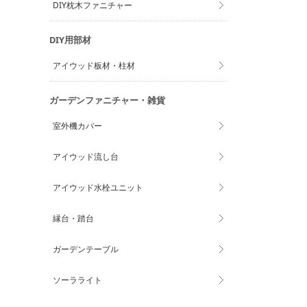
DIY枕木ファニチャー
DIY用部材
アイウッド板材・柱材
ガーデンファニチャー・雑貨
室外機カバー
アイウッド流し台
アイウッド水栓ユニット
縁台・踏台
ガーデンテーブル
ソーラライト