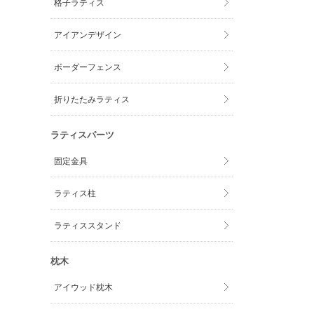
格子ラティス
アイアンデザイン
ボーダーフェンス
折りたたみラティス
ラティスパーツ
固定金具
ラティス柱
ラティススタンド
枕木
アイウッド枕木