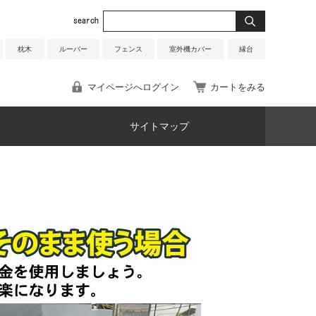
枕木
ルーバー
フェンス
室外機カバー
縁台
マイページへログイン
カートをみる
サイトマップ