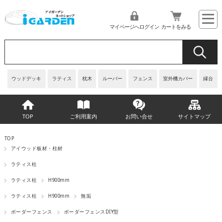
マイページへログイン
カートをみる
ウッドデッキ
ラティス
枕木
ルーバー
フェンス
室外機カバー
縁台
TOP
ご利用案内
お問い合せ
サイトマップ
TOP
アイウッド板材・柱材
ラティス柱
ラティス柱
H900mm
ラティス柱
H900mm
無垢
ボーダーフェンス
ボーダーフェンスDIY型