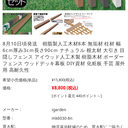
8月10日頃発送 樹脂製人工木材8本 無垢材 柱材 幅
6cｍ厚み3cｍ長さ90cｍ ナチュラル 根太材 大引き 目
隠しフェンス アイウッド人工木製 樹脂木材 ボーダー
フェンス ウッドデッキ幕板 DIY資材 化粧板 手芸 屋外
用 高耐久性
希望小売価格(単品):
¥15,800
(税込)
¥8,800
(税込)
価格:
[ポイント還元 440ポイント～]
メーカー：
igarden
型番：
mk6030-8n
置き配:
物流逼迫軽減のため、置き配にご協力く