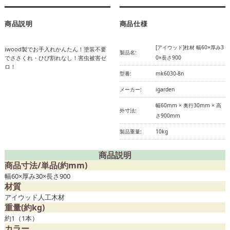
商品説明
商品仕様
[アイウッド]柱材 幅60×厚み3
iwood製でお手入れかんたん！塗装不要
製品名:
でささくれ・ひび割れなし！害虫被害ゼ
0×長さ900
ロ！
型番:
mk6030-8n
メーカー:
igarden
幅60mm × 奥行30mm × 高
外寸法:
さ900mm
製品重量:
10kg
商品説明
商品寸法/単品(約mm)
幅60×厚み30×長さ900
材質
アイウッド人工木材
重量(約kg)
約1（1本）
カラー