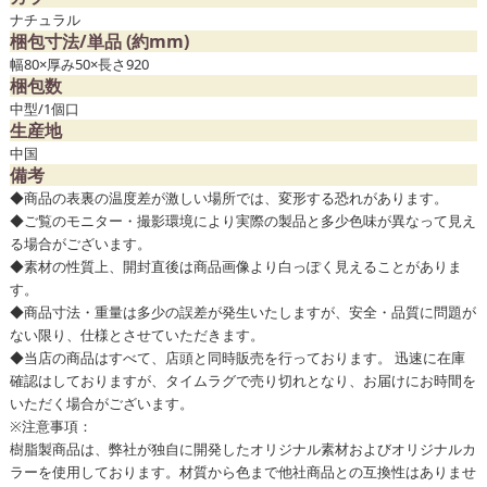
ナチュラル
梱包寸法/単品 (約mm)
幅80×厚み50×長さ920
梱包数
中型/1個口
生産地
中国
備考
◆商品の表裏の温度差が激しい場所では、変形する恐れがあります。
◆ご覧のモニター・撮影環境により実際の製品と多少色味が異なって見え
る場合がございます。
◆素材の性質上、開封直後は商品画像より白っぽく見えることがありま
す。
◆商品寸法・重量は多少の誤差が発生いたしますが、安全・品質に問題が
ない限り、仕様とさせていただきます。
◆当店の商品はすべて、店頭と同時販売を行っております。 迅速に在庫
確認はしておりますが、タイムラグで売り切れとなり、お届けにお時間を
いただく場合がございます。
※注意事項：
樹脂製商品は、弊社が独自に開発したオリジナル素材およびオリジナルカ
ラーを使用しております。材質から色まで他社商品との互換性はありませ