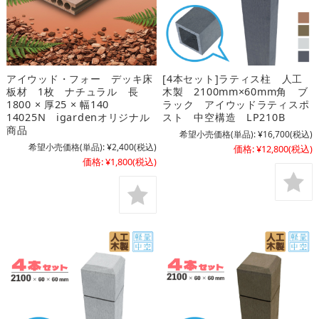
アイウッド・フォー デッキ床
[4本セット]ラティス柱 人工
板材 1枚 ナチュラル 長
木製 2100mm×60mm角 ブ
1800 × 厚25 × 幅140
ラック アイウッドラティスポ
14025N igardenオリジナル
スト 中空構造 LP210B
商品
希望小売価格(単品):
¥16,700
(税込)
希望小売価格(単品):
¥2,400
(税込)
価格:
¥12,800
(税込)
価格:
¥1,800
(税込)