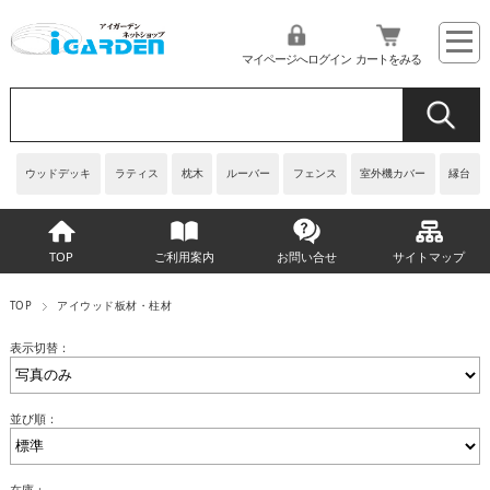
マイページへログイン
カートをみる
ウッドデッキ
ラティス
枕木
ルーバー
フェンス
室外機カバー
縁台
TOP
ご利用案内
お問い合せ
サイトマップ
TOP
アイウッド板材・柱材
表示切替：
並び順：
在庫：