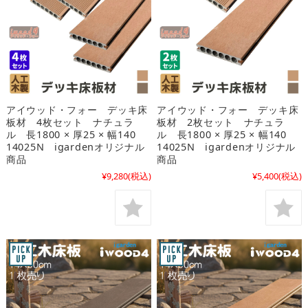
アイウッド・フォー デッキ床
アイウッド・フォー デッキ床
板材 4枚セット ナチュラ
板材 2枚セット ナチュラ
ル 長1800 × 厚25 × 幅140
ル 長1800 × 厚25 × 幅140
14025N igardenオリジナル
14025N igardenオリジナル
商品
商品
¥9,280
(税込)
¥5,400
(税込)