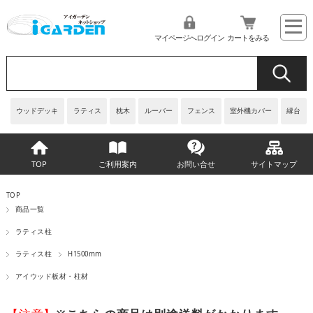
マイページへログイン
カートをみる
ウッドデッキ
ラティス
枕木
ルーバー
フェンス
室外機カバー
縁台
TOP
ご利用案内
お問い合せ
サイトマップ
TOP
商品一覧
ラティス柱
ラティス柱
H1500mm
アイウッド板材・柱材