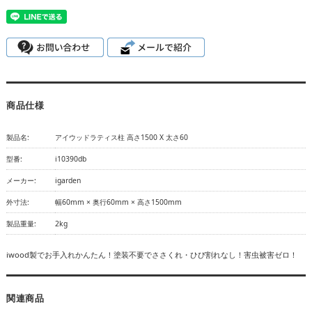
商品仕様
製品名:
アイウッドラティス柱 高さ1500 X 太さ60
型番:
i10390db
メーカー:
igarden
外寸法:
幅60mm × 奥行60mm × 高さ1500mm
製品重量:
2kg
iwood製でお手入れかんたん！塗装不要でささくれ・ひび割れなし！害虫被害ゼロ！
関連商品