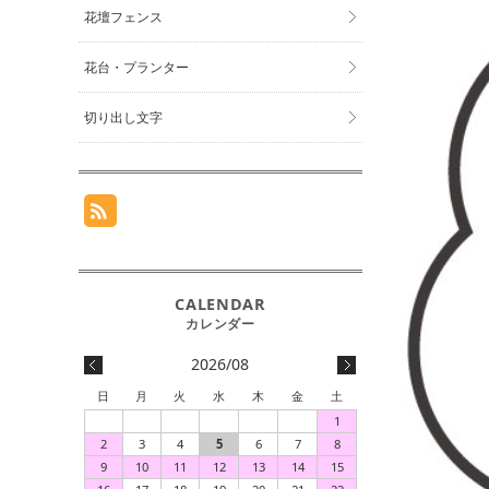
花壇フェンス
花台・プランター
切り出し文字
2026/08
日
月
火
水
木
金
土
1
2
3
4
5
6
7
8
9
10
11
12
13
14
15