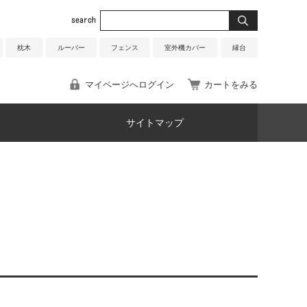
枕木
ルーバー
フェンス
室外機カバー
縁台
マイページへログイン
カートをみる
サイトマップ