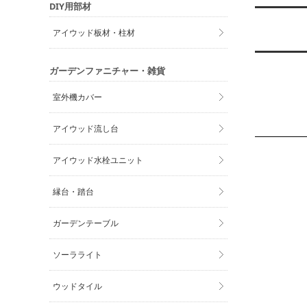
DIY用部材
アイウッド板材・柱材
ガーデンファニチャー・雑貨
室外機カバー
アイウッド流し台
アイウッド水栓ユニット
縁台・踏台
ガーデンテーブル
ソーラライト
ウッドタイル