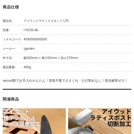
商品仕様
製品名:
アイウッドラティススタンド L70
型番:
i10230-db
ＪＡＮコード:
4590000000000
メーカー:
igarden
外寸法:
幅300mm × 奥行65mm × 高さ270mm
製品重量:
400g
iwood製でお手入れかんたん！塗装不要でささくれ・ひび割れなし！害虫被害ゼロ！
関連商品