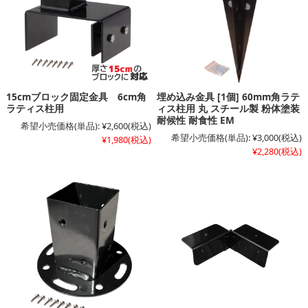
15cmブロック固定金具 6cm角
埋め込み金具 [1個] 60mm角ラテ
ラティス柱用
ィス柱用 丸 スチール製 粉体塗装
耐候性 耐食性 EM
希望小売価格(単品):
¥2,600
(税込)
希望小売価格(単品):
¥3,000
(税込)
¥1,980
(税込)
¥2,280
(税込)