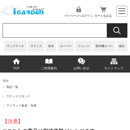
マイページへログイン
カートをみる
ウッドデッキ
ラティス
枕木
ルーバー
フェンス
室外機カバー
縁台
TOP
ご利用案内
お問い合せ
サイトマップ
TOP
商品一覧
ラティススタンド
アイウッド板材・柱材
【注意】