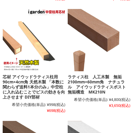
芯材 アイウッドラティス柱用
ラティス柱 人工木製 無垢
90cm×4cm角 天然木製 「本数に
2100mm×60mm角 ナチュラ
関わらず送料1本分のみ」中空柱
ル アイウッドラティスポスト
に入れ込むことでビスの効きを向
無垢構造 MK210N
上させます DIY部材
希望小売価格(単品):
¥4,800
(税込)
希望小売価格(単品):
¥998
(税込)
¥3,650
(税込)
¥698
(税込)