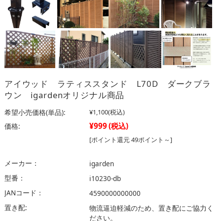
アイウッド ラティススタンド L70D ダークブラ
ウン igardenオリジナル商品
希望小売価格(単品):
¥1,100
(税込)
¥999
(税込)
価格:
[ポイント還元 49ポイント～]
メーカー：
igarden
型番：
i10230-db
JANコード：
4590000000000
置き配:
物流逼迫軽減のため、置き配にご協力く
ださい。