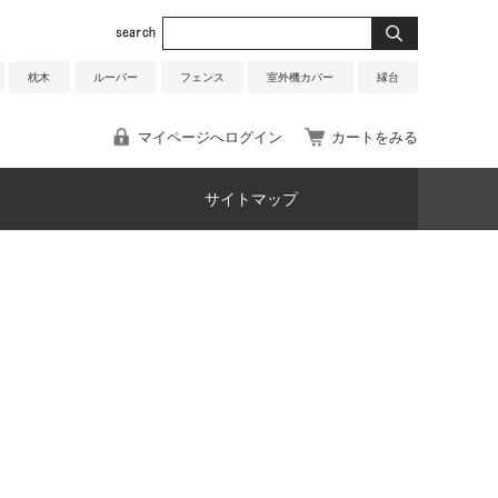
枕木
ルーバー
フェンス
室外機カバー
縁台
マイページへログイン
カートをみる
サイトマップ