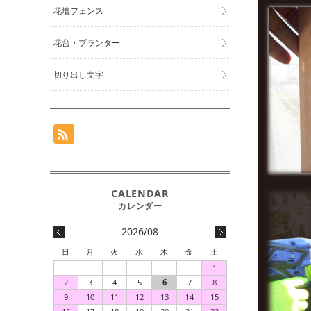
花壇フェンス
花台・プランター
切り出し文字
2026/08
日
月
火
水
木
金
土
1
2
3
4
5
6
7
8
9
10
11
12
13
14
15