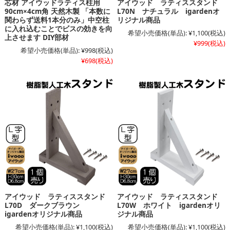
芯材 アイウッドラティス柱用
アイウッド ラティススタンド
90cm×4cm角 天然木製 「本数に
L70N ナチュラル igardenオ
関わらず送料1本分のみ」中空柱
リジナル商品
に入れ込むことでビスの効きを向
希望小売価格(単品):
¥1,100
(税込)
上させます DIY部材
¥999
(税込)
希望小売価格(単品):
¥998
(税込)
¥698
(税込)
アイウッド ラティススタンド
アイウッド ラティススタンド
L70D ダークブラウン
L70W ホワイト igardenオリ
igardenオリジナル商品
ジナル商品
希望小売価格(単品):
¥1,100
(税込)
希望小売価格(単品):
¥1,100
(税込)