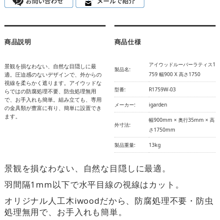
商品説明
商品仕様
アイウッドルーバーラティス1
景観を損なわない、自然な目隠しに最
製品名:
適。圧迫感のないデザインで、外からの
759 幅900 X 高さ1750
視線を柔らかく遮ります。アイウッドな
型番:
R1759W-03
らではの防腐処理不要、防虫処理無用
で、お手入れも簡単。組み立ても、専用
メーカー:
igarden
の金具類が豊富に有り、簡単に設置でき
ます。
幅900mm × 奥行35mm × 高
外寸法:
さ1750mm
製品重量:
13kg
景観を損なわない、自然な目隠しに最適。
羽間隔1mm以下で水平目線の視線はカット。
オリジナル人工木iwoodだから、防腐処理不要・防虫
処理無用で、お手入れも簡単。