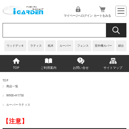
マイページへログイン
カートをみる
ウッドデッキ
ラティス
枕木
ルーバー
フェンス
室外機カバー
縁台
TOP
ご利用案内
お問い合せ
サイトマップ
TOP
商品一覧
W900×H1750
ルーバーラティス
【注意】