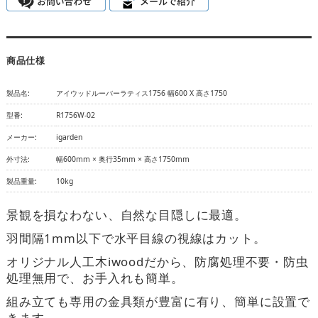
商品仕様
製品名:
アイウッドルーバーラティス1756 幅600 X 高さ1750
型番:
R1756W-02
メーカー:
igarden
外寸法:
幅600mm × 奥行35mm × 高さ1750mm
製品重量:
10kg
景観を損なわない、自然な目隠しに最適。
羽間隔1mm以下で水平目線の視線はカット。
オリジナル人工木iwoodだから、防腐処理不要・防虫
処理無用で、お手入れも簡単。
組み立ても専用の金具類が豊富に有り、簡単に設置で
きます。