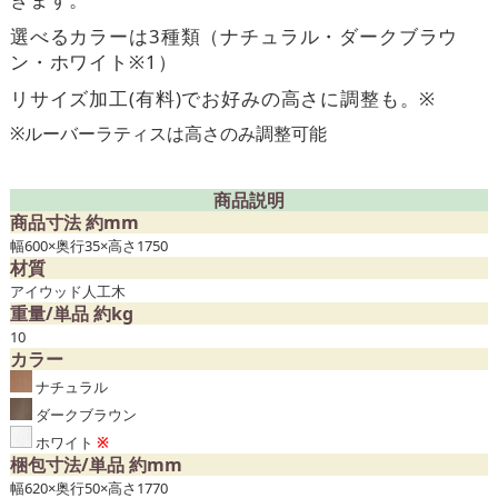
選べるカラーは3種類（ナチュラル・ダークブラウ
ン・ホワイト※1）
リサイズ加工(有料)でお好みの高さに調整も。※
※ルーバーラティスは高さのみ調整可能
商品説明
商品寸法 約mm
幅600×奥行35×高さ1750
材質
アイウッド人工木
重量/単品 約kg
10
カラー
ナチュラル
ダークブラウン
ホワイト
※
梱包寸法/単品 約mm
幅620×奥行50×高さ1770