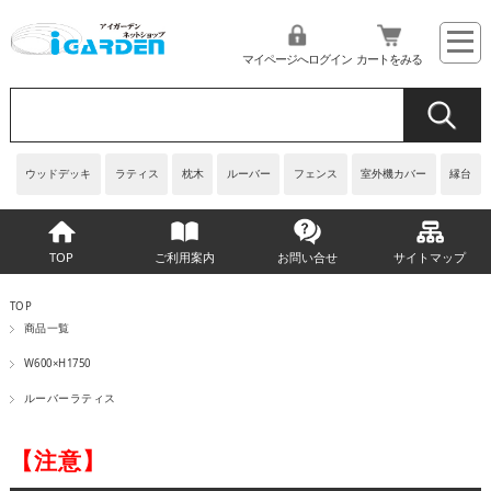
マイページへログイン
カートをみる
ウッドデッキ
ラティス
枕木
ルーバー
フェンス
室外機カバー
縁台
TOP
ご利用案内
お問い合せ
サイトマップ
TOP
商品一覧
W600×H1750
ルーバーラティス
【注意】