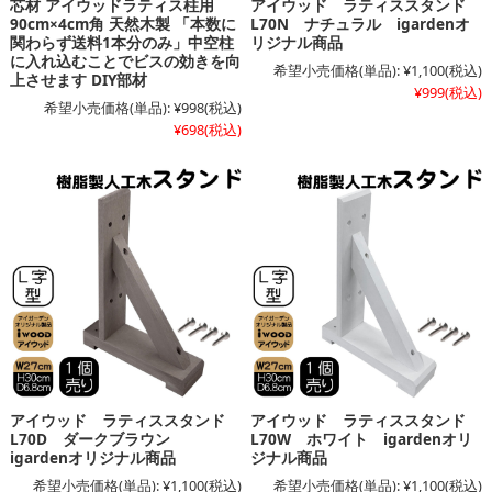
芯材 アイウッドラティス柱用
アイウッド ラティススタンド
90cm×4cm角 天然木製 「本数に
L70N ナチュラル igardenオ
関わらず送料1本分のみ」中空柱
リジナル商品
に入れ込むことでビスの効きを向
希望小売価格(単品):
¥1,100
(税込)
上させます DIY部材
¥999
(税込)
希望小売価格(単品):
¥998
(税込)
¥698
(税込)
アイウッド ラティススタンド
アイウッド ラティススタンド
L70D ダークブラウン
L70W ホワイト igardenオリ
igardenオリジナル商品
ジナル商品
希望小売価格(単品):
¥1,100
(税込)
希望小売価格(単品):
¥1,100
(税込)