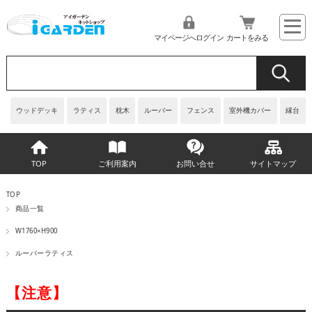
マイページへログイン
カートをみる
ウッドデッキ
ラティス
枕木
ルーバー
フェンス
室外機カバー
縁台
TOP
ご利用案内
お問い合せ
サイトマップ
TOP
商品一覧
W1760×H900
ルーバーラティス
【注意】