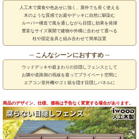
人工木で腐食や色あせに強く、屋外でも長く使える
木のような質感でお庭やデッキに自然に馴染む
ルーバー構造で風を通しながら目隠し効果を発揮
豊富なサイズ展開で建物や外構に合わせて選べる
柱や固定金具と組み合わせて簡単設置
─ こんなシーンにおすすめ ─
ウッドデッキや庭まわりの目隠しフェンスとして
お隣や道路側の視線を遮ってプライベート空間に
エアコン室外機やゴミ箱を隠す目隠しパネルに
商品のデザイン、仕様、価格は予告なく変更する場合があります。