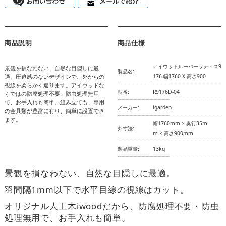
商品説明
商品仕様
アイウッドルーバーラティス9
景観を損なわない、自然な目隠しに最
製品名:
適。圧迫感のないデザインで、外からの
176 幅1760 X 高さ900
視線を柔らかく遮ります。アイウッドな
型番:
R9176D-04
らではの防腐処理不要、防虫処理無用
で、お手入れも簡単。組み立ても、専用
メーカー:
igarden
の金具類が豊富に有り、簡単に設置でき
ます。
幅1760mm × 奥行35m
外寸法:
m × 高さ900mm
製品重量:
13kg
景観を損なわない、自然な目隠しに最適。
羽間隔1mm以下で水平目線の視線はカット。
オリジナル人工木iwoodだから、防腐処理不要・防虫
処理無用で、お手入れも簡単。