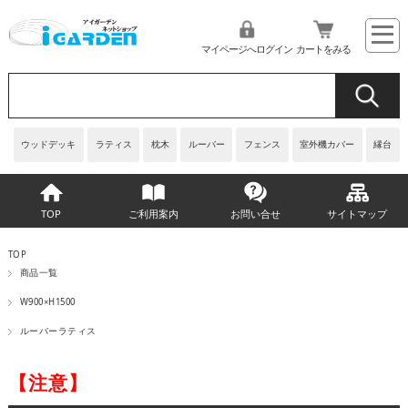
マイページへログイン
カートをみる
ウッドデッキ
ラティス
枕木
ルーバー
フェンス
室外機カバー
縁台
TOP
ご利用案内
お問い合せ
サイトマップ
TOP
商品一覧
W900×H1500
ルーバーラティス
【注意】