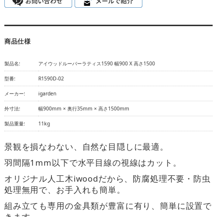
商品仕様
製品名:
アイウッドルーバーラティス1590 幅900 X 高さ1500
型番:
R1590D-02
メーカー:
igarden
外寸法:
幅900mm × 奥行35mm × 高さ1500mm
製品重量:
11kg
景観を損なわない、自然な目隠しに最適。
羽間隔1mm以下で水平目線の視線はカット。
オリジナル人工木iwoodだから、防腐処理不要・防虫
処理無用で、お手入れも簡単。
組み立ても専用の金具類が豊富に有り、簡単に設置で
きます。