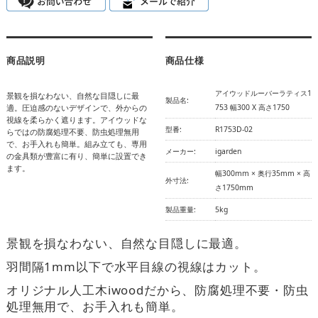
商品説明
商品仕様
アイウッドルーバーラティス1
景観を損なわない、自然な目隠しに最
製品名:
適。圧迫感のないデザインで、外からの
753 幅300 X 高さ1750
視線を柔らかく遮ります。アイウッドな
型番:
R1753D-02
らではの防腐処理不要、防虫処理無用
で、お手入れも簡単。組み立ても、専用
メーカー:
igarden
の金具類が豊富に有り、簡単に設置でき
ます。
幅300mm × 奥行35mm × 高
外寸法:
さ1750mm
製品重量:
5kg
景観を損なわない、自然な目隠しに最適。
羽間隔1mm以下で水平目線の視線はカット。
オリジナル人工木iwoodだから、防腐処理不要・防虫
処理無用で、お手入れも簡単。