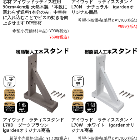
芯材 アイウッドラティス柱用
アイウッド ラティススタンド
90cm×4cm角 天然木製 「本数に
L70N ナチュラル igardenオ
関わらず送料1本分のみ」中空柱
リジナル商品
に入れ込むことでビスの効きを向
希望小売価格(単品):
¥1,100
(税込)
上させます DIY部材
¥999
(税込)
希望小売価格(単品):
¥998
(税込)
¥698
(税込)
アイウッド ラティススタンド
アイウッド ラティススタンド
L70D ダークブラウン
L70W ホワイト igardenオリ
igardenオリジナル商品
ジナル商品
希望小売価格(単品):
¥1,100
(税込)
希望小売価格(単品):
¥1,100
(税込)