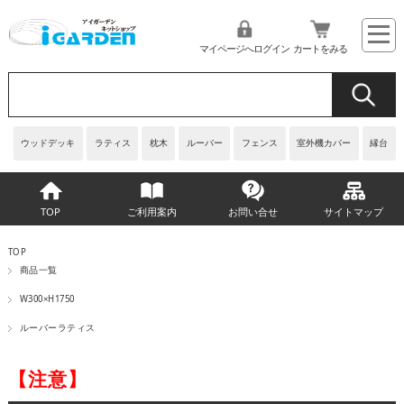
マイページへログイン
カートをみる
ウッドデッキ
ラティス
枕木
ルーバー
フェンス
室外機カバー
縁台
TOP
ご利用案内
お問い合せ
サイトマップ
TOP
商品一覧
W300×H1750
ルーバーラティス
【注意】