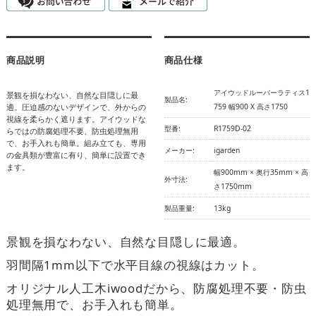
商品説明
商品仕様
アイウッドルーバーラティス1
景観を損なわない、自然な目隠しに最
製品名:
適。圧迫感のないデザインで、外からの
759 幅900 X 高さ1750
視線を柔らかく遮ります。アイウッドな
型番:
R1759D-02
らではの防腐処理不要、防虫処理無用
で、お手入れも簡単。組み立ても、専用
メーカー:
igarden
の金具類が豊富に有り、簡単に設置でき
ます。
幅900mm × 奥行35mm × 高
外寸法:
さ1750mm
製品重量:
13kg
景観を損なわない、自然な目隠しに最適。
羽間隔1mm以下で水平目線の視線はカット。
オリジナル人工木iwoodだから、防腐処理不要・防虫
処理無用で、お手入れも簡単。