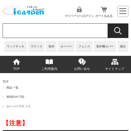
マイページへログイン
カートをみる
ウッドデッキ
ラティス
枕木
ルーバー
フェンス
室外機カバー
縁台
TOP
ご利用案内
お問い合せ
サイトマップ
TOP
商品一覧
W900×H1750
ルーバーラティス
【注意】