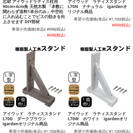
芯材 アイウッドラティス柱用
アイウッド ラティススタンド
90cm×4cm角 天然木製 「本数に
L70N ナチュラル igardenオ
関わらず送料1本分のみ」中空柱
リジナル商品
に入れ込むことでビスの効きを向
希望小売価格(単品):
¥1,100
(税込)
上させます DIY部材
¥999
(税込)
希望小売価格(単品):
¥998
(税込)
¥698
(税込)
アイウッド ラティススタンド
アイウッド ラティススタンド
L70D ダークブラウン
L70W ホワイト igardenオリ
igardenオリジナル商品
ジナル商品
希望小売価格(単品):
¥1,100
(税込)
希望小売価格(単品):
¥1,100
(税込)