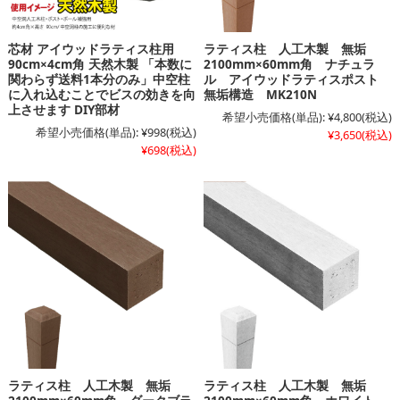
芯材 アイウッドラティス柱用
ラティス柱 人工木製 無垢
90cm×4cm角 天然木製 「本数に
2100mm×60mm角 ナチュラ
関わらず送料1本分のみ」中空柱
ル アイウッドラティスポスト
に入れ込むことでビスの効きを向
無垢構造 MK210N
上させます DIY部材
希望小売価格(単品):
¥4,800
(税込)
希望小売価格(単品):
¥998
(税込)
¥3,650
(税込)
¥698
(税込)
ラティス柱 人工木製 無垢
ラティス柱 人工木製 無垢