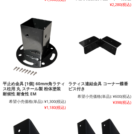
¥2,280
(税込)
平止め金具 [1個] 60mm角ラティ
ラティス連結金具 コーナー蝶番
ス柱用 丸 スチール製 粉体塗装
ビス付き
耐候性 耐食性 EM
希望小売価格(単品):
¥600
(税込)
希望小売価格(単品):
¥1,300
(税込)
¥398
(税込)
¥1,180
(税込)