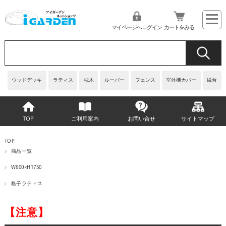
マイページへログイン
カートをみる
ウッドデッキ
ラティス
枕木
ルーバー
フェンス
室外機カバー
縁台
TOP
ご利用案内
お問い合せ
サイトマップ
TOP
商品一覧
W600×H1750
格子ラティス
【注意】