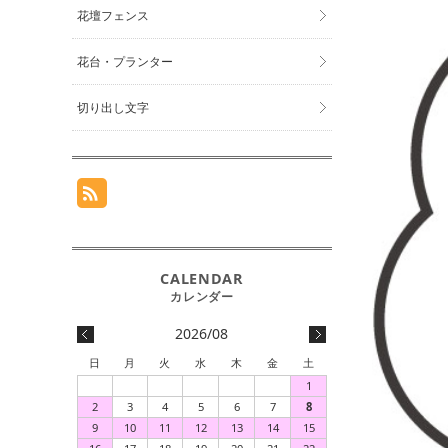
花壇フェンス
花台・プランター
切り出し文字
2026/08
日
月
火
水
木
金
土
1
2
3
4
5
6
7
8
9
10
11
12
13
14
15