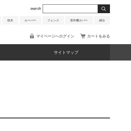
枕木
ルーバー
フェンス
室外機カバー
縁台
マイページへログイン
カートをみる
サイトマップ