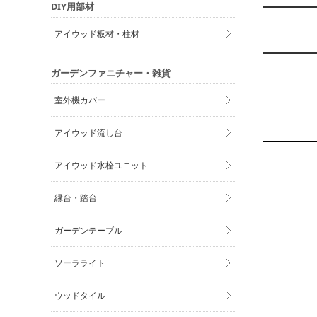
DIY用部材
アイウッド板材・柱材
ガーデンファニチャー・雑貨
室外機カバー
アイウッド流し台
アイウッド水栓ユニット
縁台・踏台
ガーデンテーブル
ソーラライト
ウッドタイル