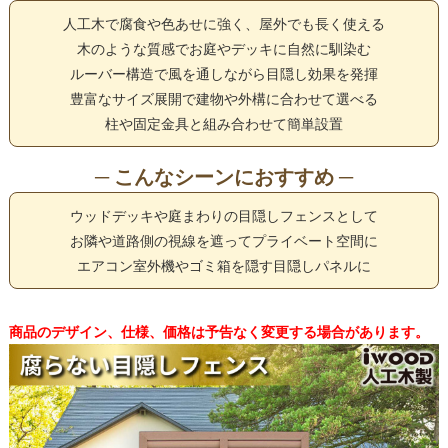
人工木で腐食や色あせに強く、屋外でも長く使える
木のような質感でお庭やデッキに自然に馴染む
ルーバー構造で風を通しながら目隠し効果を発揮
豊富なサイズ展開で建物や外構に合わせて選べる
柱や固定金具と組み合わせて簡単設置
─ こんなシーンにおすすめ ─
ウッドデッキや庭まわりの目隠しフェンスとして
お隣や道路側の視線を遮ってプライベート空間に
エアコン室外機やゴミ箱を隠す目隠しパネルに
商品のデザイン、仕様、価格は予告なく変更する場合があります。