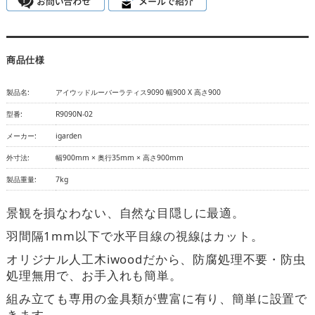
商品仕様
製品名:
アイウッドルーバーラティス9090 幅900 X 高さ900
型番:
R9090N-02
メーカー:
igarden
外寸法:
幅900mm × 奥行35mm × 高さ900mm
製品重量:
7kg
景観を損なわない、自然な目隠しに最適。
羽間隔1mm以下で水平目線の視線はカット。
オリジナル人工木iwoodだから、防腐処理不要・防虫
処理無用で、お手入れも簡単。
組み立ても専用の金具類が豊富に有り、簡単に設置で
きます。