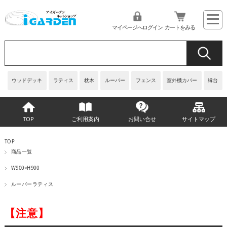
マイページへログイン
カートをみる
ウッドデッキ
ラティス
枕木
ルーバー
フェンス
室外機カバー
縁台
TOP
ご利用案内
お問い合せ
サイトマップ
TOP
商品一覧
W900×H900
ルーバーラティス
【注意】