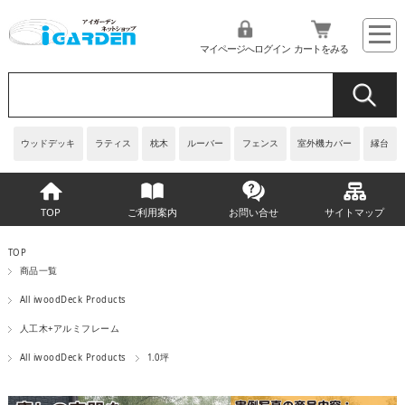
マイページへログイン
カートをみる
ウッドデッキ
ラティス
枕木
ルーバー
フェンス
室外機カバー
縁台
TOP
ご利用案内
お問い合せ
サイトマップ
TOP
商品一覧
All iwoodDeck Products
人工木+アルミフレーム
All iwoodDeck Products
1.0坪