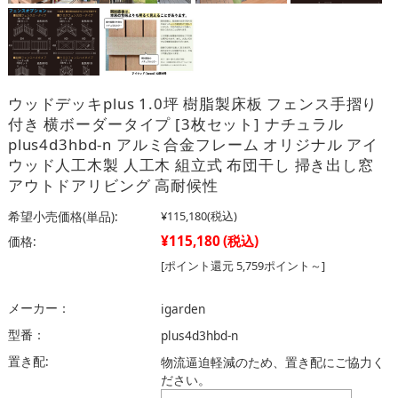
ウッドデッキplus 1.0坪 樹脂製床板 フェンス手摺り
付き 横ボーダータイプ [3枚セット] ナチュラル
plus4d3hbd-n アルミ合金フレーム オリジナル アイ
ウッド人工木製 人工木 組立式 布団干し 掃き出し窓
アウトドアリビング 高耐候性
希望小売価格(単品):
¥115,180
(税込)
¥115,180
(税込)
価格:
[ポイント還元 5,759ポイント～]
メーカー：
igarden
型番：
plus4d3hbd-n
置き配:
物流逼迫軽減のため、置き配にご協力く
ださい。