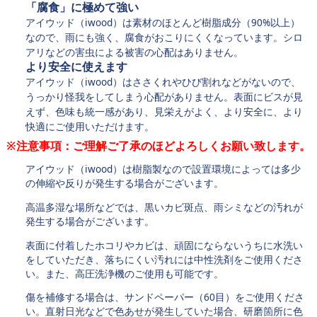
「腐食」に極めて強い
アイウッド（iwood）は素材のほとんど樹脂成分（90%以上）
なので、雨にも強く、腐食がおこりにくくなっています。シロ
アリなどの害虫による被害の心配はありません。
より安全に使えます
アイウッド（iwood）はささくれやひび割れなどがないので、
うっかり怪我をしてしまう心配がありません。表面にビスが見
えず、色味も統一感があり、見栄えがよく、より安全に、より
快適にご使用いただけます。
※注意事項：ご理解ご了承のほどよろしくお願い致します。
アイウッド（iwood）は樹脂製なので設置環境によっては多少
の伸縮や反りが発生する場合がございます。
高温多湿な場所などでは、黒いカビ斑点、雨シミなどの汚れが
発生する場合がございます。
表面に付着したホコリやカビは、頑固にならないうちに水洗い
をしていただき、落ちにくい汚れには中性洗剤をご使用くださ
い。また、高圧洗浄機のご使用も可能です。
傷を補修する場合は、サンドペーパー（60目）をご使用くださ
い。直射日光などで色あせが発生していた場合、研磨箇所に色