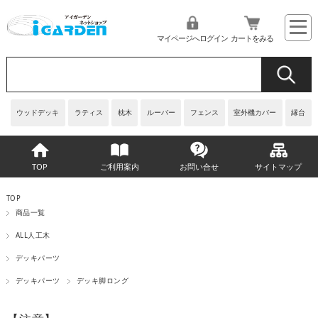
マイページへログイン
カートをみる
ウッドデッキ
ラティス
枕木
ルーバー
フェンス
室外機カバー
縁台
TOP
ご利用案内
お問い合せ
サイトマップ
TOP
商品一覧
ALL人工木
デッキパーツ
デッキパーツ
デッキ脚ロング