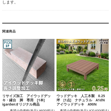
します。
関連商品
リサイズ加工 アイウッドデッ
ウッドデッキ 人工木製 0.25
キ・縁台 脚 専用 [1本]
坪 [1点] ナチュラル A1dN
igardenオリジナル商品
アイウッドデッキ A90N
希望小売価格(単品):
¥600
(税込)
希望小売価格(単品):
¥20,600
(税込)