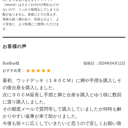
（iwood）はささくれやひび割れなどが
ないので、うっかり怪我をしてしまう心
配がありません。表面にビスが見えず、
色味も統一感があり、見栄えがよく、よ
り安全に、より快適にご使用いただけま
す。
お客様の声
BunBun様
投稿日：
2024年04月12日
おすすめ度：
最初、ウッドデッキ（１８０ＣＭ）に脚や手摺を購入しそ
の後台座を購入しました。
次に９０ＣＭ延長し手摺と脚と台座を購入とゆう様に数回
に渡り購入しました。
その都度メールで質問等して購入していましたが何時も解
かりやすい返事が来て助かりました。
今後も徐々に広くしていきたいと思うので宜しくお願い致