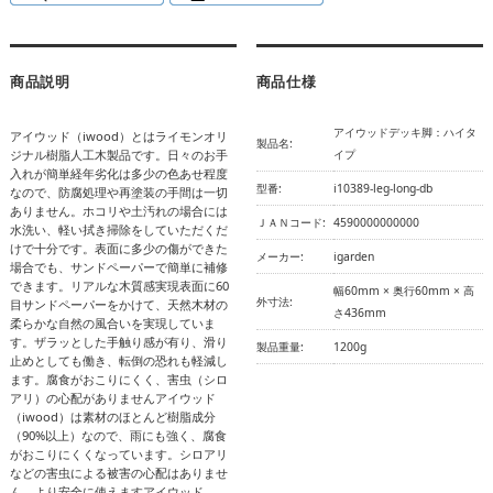
商品説明
商品仕様
アイウッドデッキ脚：ハイタ
アイウッド（iwood）とはライモンオリ
製品名:
ジナル樹脂人工木製品です。日々のお手
イプ
入れが簡単経年劣化は多少の色あせ程度
型番:
i10389-leg-long-db
なので、防腐処理や再塗装の手間は一切
ありません。ホコリや土汚れの場合には
ＪＡＮコード:
4590000000000
水洗い、軽い拭き掃除をしていただくだ
けで十分です。表面に多少の傷ができた
メーカー:
igarden
場合でも、サンドペーパーで簡単に補修
できます。リアルな木質感実現表面に60
幅60mm × 奥行60mm × 高
外寸法:
目サンドペーパーをかけて、天然木材の
さ436mm
柔らかな自然の風合いを実現していま
す。ザラッとした手触り感が有り、滑り
製品重量:
1200g
止めとしても働き、転倒の恐れも軽減し
ます。腐食がおこりにくく、害虫（シロ
アリ）の心配がありませんアイウッド
（iwood）は素材のほとんど樹脂成分
（90%以上）なので、雨にも強く、腐食
がおこりにくくなっています。シロアリ
などの害虫による被害の心配はありませ
ん。より安全に使えますアイウッド