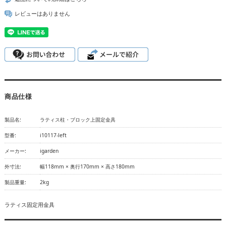
レビューはありません
商品仕様
製品名:
ラティス柱・ブロック上固定金具
型番:
i10117-left
メーカー:
igarden
外寸法:
幅118mm × 奥行170mm × 高さ180mm
製品重量:
2kg
ラティス固定用金具