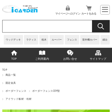
マイページへログイン
カートをみる
ウッドデッキ
ラティス
枕木
ルーバー
フェンス
室外機カバー
縁台
TOP
ご利用案内
お問い合せ
サイトマップ
TOP
商品一覧
固定金具
ボーダーフェンス
ボーダーフェンスDIY型
アイウッド板材・柱材