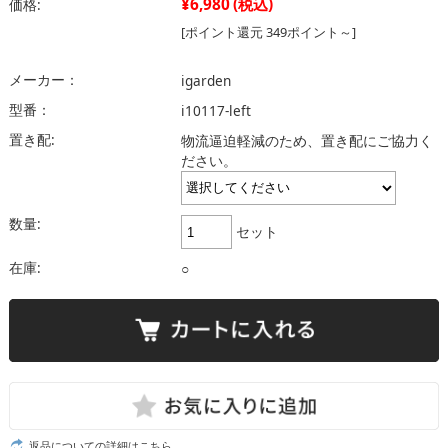
¥6,980
(税込)
価格:
[ポイント還元 349ポイント～]
メーカー：
igarden
型番：
i10117-left
置き配:
物流逼迫軽減のため、置き配にご協力く
ださい。
数量:
セット
在庫:
○
返品についての詳細はこちら