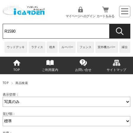
マイページへログイン
カートをみる
ウッドデッキ
ラティス
枕木
ルーバー
フェンス
室外機カバー
縁台
TOP
ご利用案内
お問い合せ
サイトマップ
TOP
商品検索
表示切替：
並び順：
在庫：