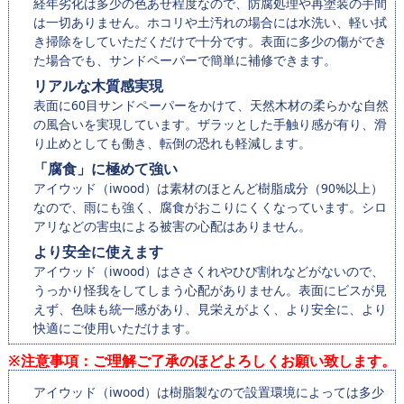
経年劣化は多少の色あせ程度なので、防腐処理や再塗装の手間
は一切ありません。ホコリや土汚れの場合には水洗い、軽い拭
き掃除をしていただくだけで十分です。表面に多少の傷ができ
た場合でも、サンドペーパーで簡単に補修できます。
リアルな木質感実現
表面に60目サンドペーパーをかけて、天然木材の柔らかな自然
の風合いを実現しています。ザラッとした手触り感が有り、滑
り止めとしても働き、転倒の恐れも軽減します。
「腐食」に極めて強い
アイウッド（iwood）は素材のほとんど樹脂成分（90%以上）
なので、雨にも強く、腐食がおこりにくくなっています。シロ
アリなどの害虫による被害の心配はありません。
より安全に使えます
アイウッド（iwood）はささくれやひび割れなどがないので、
うっかり怪我をしてしまう心配がありません。表面にビスが見
えず、色味も統一感があり、見栄えがよく、より安全に、より
快適にご使用いただけます。
※注意事項：ご理解ご了承のほどよろしくお願い致します。
アイウッド（iwood）は樹脂製なので設置環境によっては多少