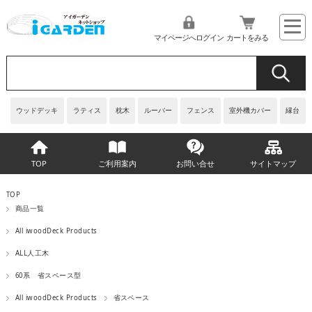
マイページへログイン
カートをみる
ウッドデッキ
ラティス
枕木
ルーバー
フェンス
室外機カバー
縁台
TOP
ご利用案内
お問い合せ
サイトマップ
TOP
商品一覧
All iwoodDeck Products
ALL人工木
60系 省スペース型
All iwoodDeck Products
省スペース