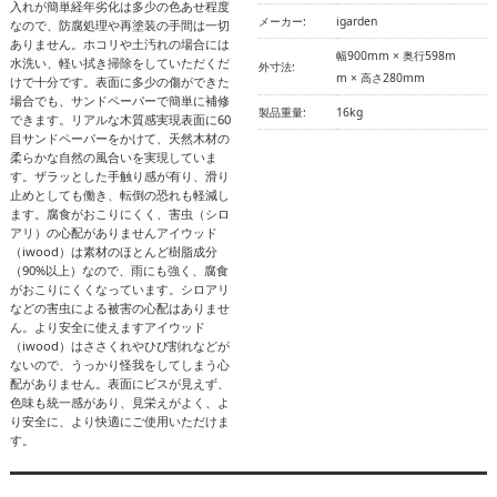
入れが簡単経年劣化は多少の色あせ程度
メーカー:
igarden
なので、防腐処理や再塗装の手間は一切
ありません。ホコリや土汚れの場合には
幅900mm × 奥行598m
水洗い、軽い拭き掃除をしていただくだ
外寸法:
m × 高さ280mm
けで十分です。表面に多少の傷ができた
場合でも、サンドペーパーで簡単に補修
製品重量:
16kg
できます。リアルな木質感実現表面に60
目サンドペーパーをかけて、天然木材の
柔らかな自然の風合いを実現していま
す。ザラッとした手触り感が有り、滑り
止めとしても働き、転倒の恐れも軽減し
ます。腐食がおこりにくく、害虫（シロ
アリ）の心配がありませんアイウッド
（iwood）は素材のほとんど樹脂成分
（90%以上）なので、雨にも強く、腐食
がおこりにくくなっています。シロアリ
などの害虫による被害の心配はありませ
ん。より安全に使えますアイウッド
（iwood）はささくれやひび割れなどが
ないので、うっかり怪我をしてしまう心
配がありません。表面にビスが見えず、
色味も統一感があり、見栄えがよく、よ
り安全に、より快適にご使用いただけま
す。