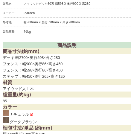
製品名:
アイウッドデッキ60系 幅598 X 奥行900 X 高280
メーカー:
igarden
外寸法:
幅900mm × 奥行598mm × 高さ280mm
製品重量:
16kg
商品説明
商品寸法(約mm)
デッキ:幅2700×奥行598×高さ280
フェンス：幅900×奥行86×高さ450
フェンス：幅598×奥行86×高さ450
ステップ：幅450×奥行265×高さ120
材質
アイウッド人工木
総重量(約kg)
85
カラー
ナチュラル
※
ダークブラウン
梱包寸法/単品 (約mm)
幅920×奥行620×高さ120