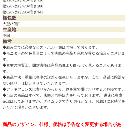
幅920×奥行470×高さ280
幅620×奥行285×高さ143
梱包数
大型/5個口
生産地
中国
備考
◆組み立てに必要なビス・ボルト類は同梱しております。
◆モニターの発色具合によって実際の商品と色味が異なる場合がございま
す。
◆素材の性質上、開封直後は商品画像より白っぽく見えることがありま
す。
◆商品寸法・重量は多少の誤差が発生いたしますが、安全・品質に問題が
ない限り、仕様とさせていただきます。
◆デッキフェンスは寄りかかったり、物を立て掛けたりすると危険です。
◆当店の商品はすべて、店頭と同時販売を行っております。 迅速に在庫
確認はしておりますが、タイムラグで売り切れとなり、お届けにお時間を
いただく場合がございます。
商品のデザイン、仕様、価格は予告なく変更する場合があ