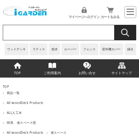
マイページへログイン
カートをみる
ウッドデッキ
ラティス
枕木
ルーバー
フェンス
室外機カバー
縁台
TOP
ご利用案内
お問い合せ
サイトマップ
TOP
商品一覧
All iwoodDeck Products
ALL人工木
60系 省スペース型
All iwoodDeck Products
省スペース