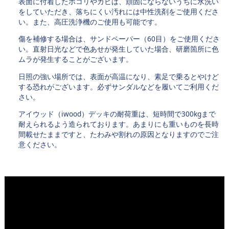
表面に付着したホコリやカビは、頑固にならないうちに水洗い
をしていただき、落ちにくい汚れには中性洗剤をご使用くださ
い。また、高圧洗浄機のご使用も可能です。
傷を補修する場合は、サンドペーパー（60目）をご使用くださ
い。直射日光などで色あせが発生していた場合、研磨箇所に色
ムラが発生することがございます。
日照の強い場所では、表面が高温になり、素足で乗るとやけど
する恐れがございます。必ずサンダルなどを履いてご利用くだ
さい。
アイウッド（iwood）デッキの耐荷重は、短時間で300kgまで
耐えられるよう造られております。あまりにも重いものを長時
間載せたままですと、たわみや割れの原因となりますのでご注
意ください。