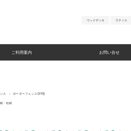
ウッドデッキ
ラティス
ご利用案内
お問い合せ
ンス
ボーダーフェンスDIY型
材・柱材