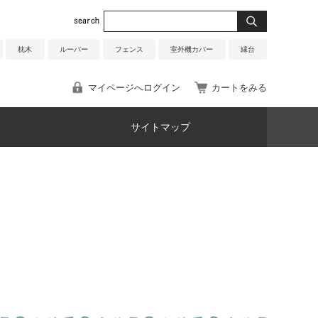
枕木
ルーバー
フェンス
室外機カバー
縁台
マイページへログイン
カートをみる
サイトマップ