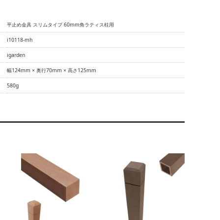
平止め金具 スリムタイプ 60mm角ラティス柱用
i10118-mh
igarden
幅124mm × 奥行70mm × 高さ125mm
580g