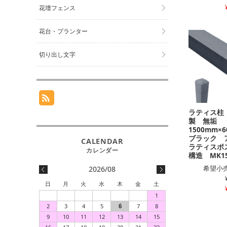
花壇フェンス
花台・プランター
切り出し文字
ラティス柱
製 無垢
1500mm
ブラック 
ラティスポ
構造 MK15
希望小売
2026/08
日
月
火
水
木
金
土
1
2
3
4
5
6
7
8
9
10
11
12
13
14
15