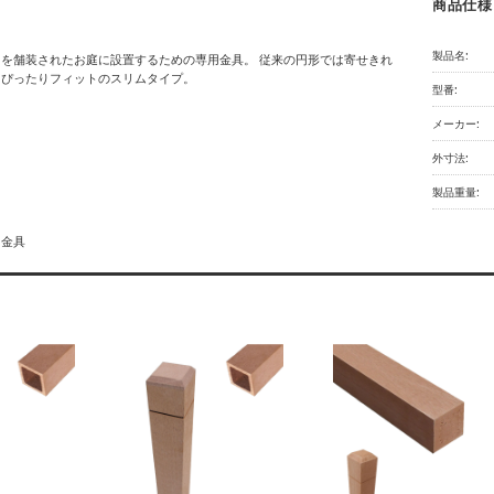
商品仕様
製品名:
を舗装されたお庭に設置するための専用金具。 従来の円形では寄せきれ
にぴったりフィットのスリムタイプ。
型番:
メーカー:
外寸法:
製品重量:
用金具