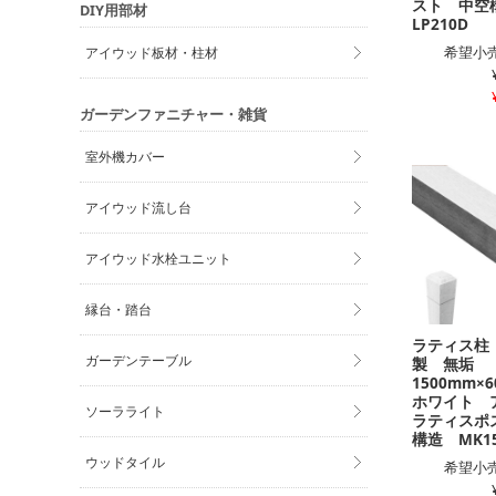
スト 中
DIY用部材
LP210D
希望小売
アイウッド板材・柱材
ガーデンファニチャー・雑貨
室外機カバー
アイウッド流し台
アイウッド水栓ユニット
縁台・踏台
ラティス柱
ガーデンテーブル
製 無垢
1500mm
ホワイト 
ソーラライト
ラティスポ
構造 MK1
ウッドタイル
希望小売