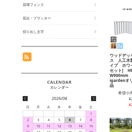
花壇フェンス
花台・プランター
切り出し文字
ウッドデッ
ス 人工木
イプ ホワイ
セット] H
W900mm
igarden
品
希望小売
2026/08
¥
¥
日
月
火
水
木
金
土
1
2
3
4
5
6
7
8
9
10
11
12
13
14
15