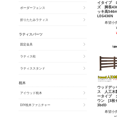
イタイプ 
ズ 脚長43
ボーダーフェンス
ッキ高54
LEG436N
折りたたみラティス
希望小売
ラティスパーツ
固定金具
ラティス柱
ラティススタンド
枕木
ウッドデッ
ス 人工木
アイウッド枕木
ータイプ 
ウン [3
3bdD
DIY枕木ファニチャー
希望小売
¥