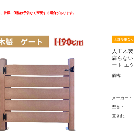
ン、仕様、価格は予告なく変更する場合があります。
店舗受取OK
人工木製 
腐らない
ート エ
価格:
メーカー：
型番：
置き配: