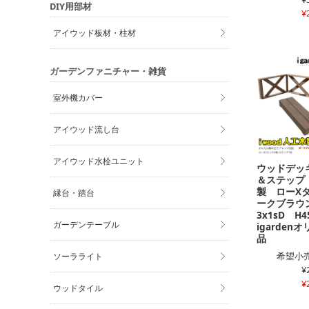
DIY用部材
¥
アイウッド板材・柱材
ガーデンファニチャー・雑貨
室外機カバー
アイウッド流し台
アイウッド水栓ユニット
ウッドデッ
＆ステップ
製 ローX
縁台・踏台
ークブラ
3x1sD H
ガーデンテーブル
igarden
品
希望小売
ソーラライト
¥
¥
ウッドタイル