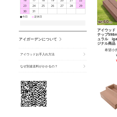
16
17
18
19
20
21
22
23
24
25
26
27
28
29
30
31
■
■
今日
定休日
アイウッド
テップ598
ュラル iga
アイガーデンについて
ジナル商品 
希望小売
アイウッドお手入れ方法
なぜ別途送料がかかるの？