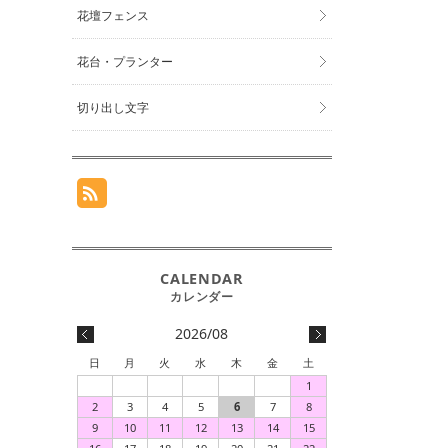
花壇フェンス
花台・プランター
切り出し文字
2026/08
日
月
火
水
木
金
土
1
2
3
4
5
6
7
8
9
10
11
12
13
14
15