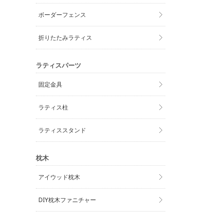
ボーダーフェンス
折りたたみラティス
ラティスパーツ
固定金具
ラティス柱
ラティススタンド
枕木
アイウッド枕木
DIY枕木ファニチャー