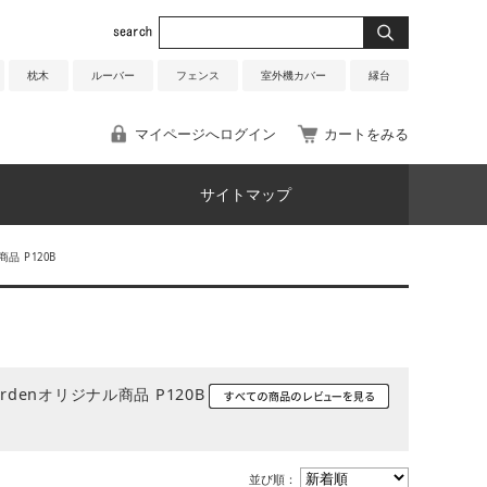
枕木
ルーバー
フェンス
室外機カバー
縁台
マイページへログイン
カートをみる
サイトマップ
品 P120B
rdenオリジナル商品 P120B
並び順：