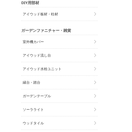
DIY用部材
アイウッド板材・柱材
ガーデンファニチャー・雑貨
室外機カバー
アイウッド流し台
アイウッド水栓ユニット
縁台・踏台
ガーデンテーブル
ソーラライト
ウッドタイル