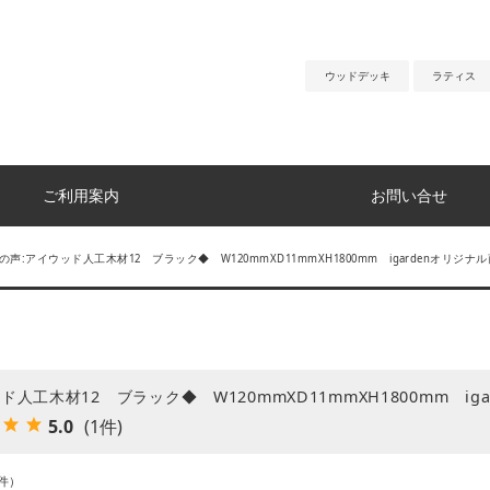
ウッドデッキ
ラティス
ご利用案内
お問い合せ
の声:アイウッド人工木材12 ブラック◆ W120mmXD11mmXH1800mm igardenオリジナル商
ド人工木材12 ブラック◆ W120mmXD11mmXH1800mm iga
5.0
(1件)
件）