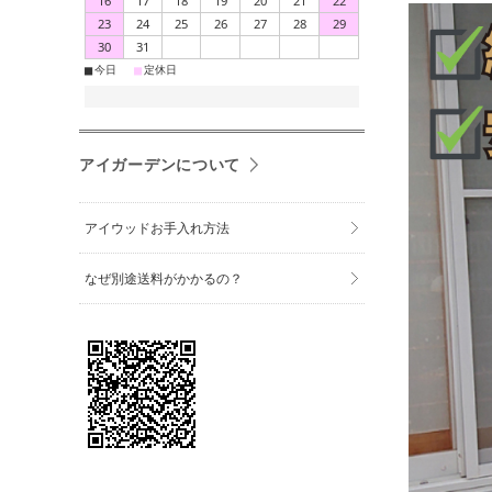
16
17
18
19
20
21
22
23
24
25
26
27
28
29
30
31
■
■
今日
定休日
アイガーデンについて
アイウッドお手入れ方法
なぜ別途送料がかかるの？