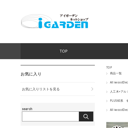
TOP
TOP
お気に入り
商品一覧
All iwoodDe
お気に入りリストを見る
人工木+アル
PLUS60系
All iwoodDe