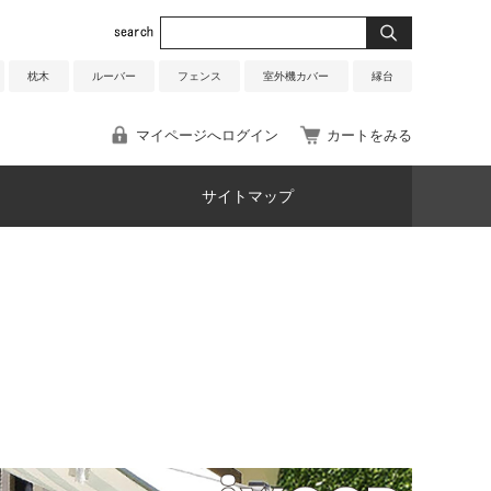
枕木
ルーバー
フェンス
室外機カバー
縁台
マイページへログイン
カートをみる
サイトマップ