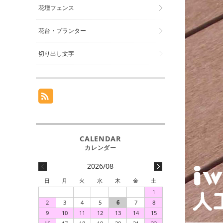
花壇フェンス
花台・プランター
切り出し文字
2026/08
日
月
火
水
木
金
土
1
2
3
4
5
6
7
8
9
10
11
12
13
14
15