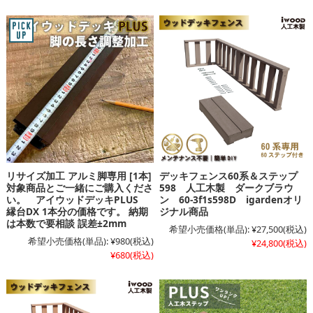
リサイズ加工 アルミ脚専用 [1本]
デッキフェンス60系＆ステップ
対象商品とご一緒にご購入くださ
598 人工木製 ダークブラウ
い。 アイウッドデッキPLUS
ン 60-3f1s598D igardenオリ
縁台DX 1本分の価格です。 納期
ジナル商品
は本数で要相談 誤差±2mm
希望小売価格(単品):
¥27,500
(税込)
希望小売価格(単品):
¥980
(税込)
¥24,800
(税込)
¥680
(税込)