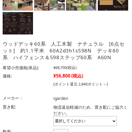
ウッドデッキ60系 人工木製 ナチュラル [6点セ
ット] 約1.1平米 60A2d3h1s598N デッキ60
系 ハイフェンス＆598ステップ60系 A60N
希望小売価格(単品):
¥68,700
(税込)
¥56,800
(税込)
価格:
[ポイント還元 2,840ポイント～]
メーカー：
igarden
置き配:
物流逼迫軽減のため、置き配にご協力く
ださい。
数量: