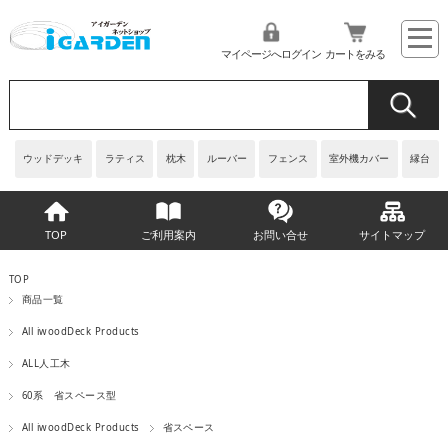
マイページへログイン
カートをみる
ウッドデッキ
ラティス
枕木
ルーバー
フェンス
室外機カバー
縁台
TOP
ご利用案内
お問い合せ
サイトマップ
TOP
商品一覧
All iwoodDeck Products
ALL人工木
60系 省スペース型
All iwoodDeck Products
省スペース