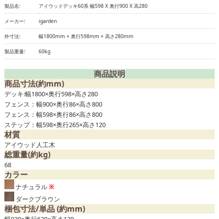
製品名:
アイウッドデッキ60系 幅598 X 奥行900 X 高280
メーカー:
igarden
外寸法:
幅1800mm × 奥行598mm × 高さ280mm
製品重量:
60kg
商品説明
商品寸法(約mm)
デッキ:幅1800×奥行598×高さ280
フェンス：幅900×奥行86×高さ800
フェンス：幅598×奥行86×高さ800
ステップ：幅598×奥行265×高さ120
材質
アイウッド人工木
総重量(約kg)
68
カラー
ナチュラル
※
ダークブラウン
梱包寸法/単品 (約mm)
幅920×奥行620×高さ120