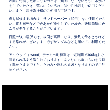
表面に付着したホコリやカビは、頑固にならないうちに水洗い
をしていただき、落ちにくい汚れには中性洗剤をご使用くださ
い。また、高圧洗浄機のご使用も可能です。
傷を補修する場合は、サンドペーパー（60目）をご使用くださ
い。直射日光などで色あせが発生していた場合、研磨箇所に色
ムラが発生することがございます。
日照の強い場所では、表面が高温になり、素足で乗るとやけど
する恐れがございます。必ずサンダルなどを履いてご利用くだ
さい。
アイウッド（iwood）デッキの耐荷重は、短時間で300kgまで
耐えられるよう造られております。あまりにも重いものを長時
間載せたままですと、たわみや割れの原因となりますのでご注
意ください。