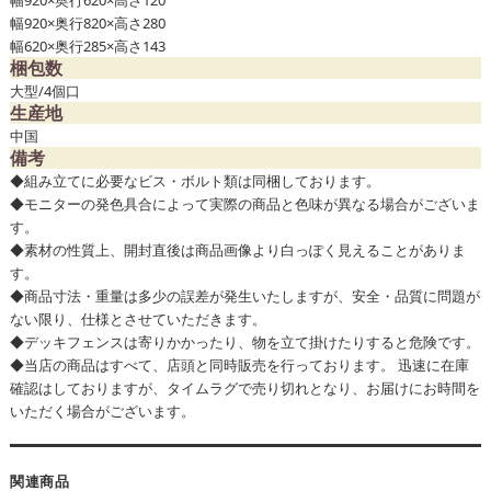
幅920×奥行820×高さ280
幅620×奥行285×高さ143
梱包数
大型/4個口
生産地
中国
備考
◆組み立てに必要なビス・ボルト類は同梱しております。
◆モニターの発色具合によって実際の商品と色味が異なる場合がございま
す。
◆素材の性質上、開封直後は商品画像より白っぽく見えることがありま
す。
◆商品寸法・重量は多少の誤差が発生いたしますが、安全・品質に問題が
ない限り、仕様とさせていただきます。
◆デッキフェンスは寄りかかったり、物を立て掛けたりすると危険です。
◆当店の商品はすべて、店頭と同時販売を行っております。 迅速に在庫
確認はしておりますが、タイムラグで売り切れとなり、お届けにお時間を
いただく場合がございます。
関連商品