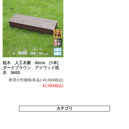
枕木 人工木製 60cm [1本]
ダークブラウン アイウッド枕
木 S60D
希望小売価格(単品):
¥3,900
(税込)
¥2,980
(税込)