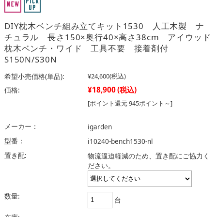
DIY枕木ベンチ組み立てキット1530 人工木製 ナ
チュラル 長さ150×奥行40×高さ38cm アイウッド
枕木ベンチ・ワイド 工具不要 接着剤付
S150N/S30N
希望小売価格(単品):
¥24,600
(税込)
¥18,900
(税込)
価格:
[ポイント還元 945ポイント～]
メーカー：
igarden
型番：
i10240-bench1530-nl
置き配:
物流逼迫軽減のため、置き配にご協力く
ださい。
数量:
台