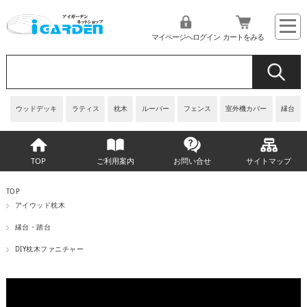
マイページへログイン
カートをみる
ウッドデッキ
ラティス
枕木
ルーバー
フェンス
室外機カバー
縁台
TOP
ご利用案内
お問い合せ
サイトマップ
TOP
アイウッド枕木
縁台・踏台
DIY枕木ファニチャー