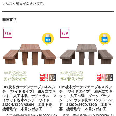
いただく場合がございます。
関連商品
DIY枕木ガーデンテーブル＆ベン
DIY枕木ガーデンテーブル＆ベン
チ [ワイドタイプ] 組み立てキ
チ [ワイドタイプ] 組み立てキ
ット 人工木製 ナチュラル ア
ット 人工木製 ダークブラウ
イウッド枕木ベンチ・ワイド
ン アイウッド枕木ベンチ・ワイ
S120N/S60N/S30N 工具不要
ド S120D/S60D/S30D 工具不
接着剤付 木目シボ加工
要 接着剤付 木目シボ加工
希望小売価格(単品):
¥80,000
(税込)
希望小売価格(単品):
¥80,000
(税込)