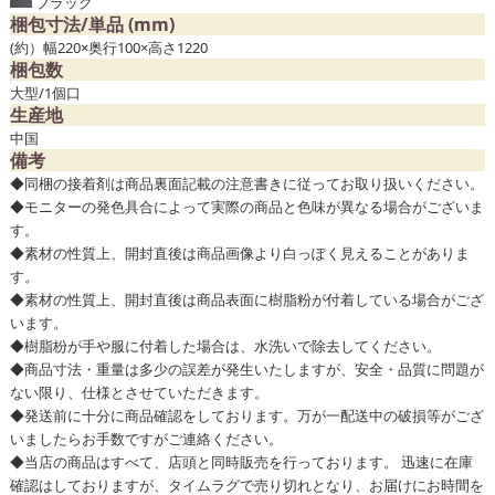
ブラック
梱包寸法/単品 (mm)
(約）幅220×奥行100×高さ1220
梱包数
大型/1個口
生産地
中国
備考
◆同梱の接着剤は商品裏面記載の注意書きに従ってお取り扱いください。
◆モニターの発色具合によって実際の商品と色味が異なる場合がございま
す。
◆素材の性質上、開封直後は商品画像より白っぽく見えることがありま
す。
◆素材の性質上、開封直後は商品表面に樹脂粉が付着している場合がござ
います。
◆樹脂枌が手や服に付着した場合は、水洗いで除去してください。
◆商品寸法・重量は多少の誤差が発生いたしますが、安全・品質に問題が
ない限り、仕様とさせていただきます。
◆発送前に十分に商品確認をしております。万が一配送中の破損等がござ
いましたらお手数ですがご連絡ください。
◆当店の商品はすべて、店頭と同時販売を行っております。 迅速に在庫
確認はしておりますが、タイムラグで売り切れとなり、お届けにお時間を