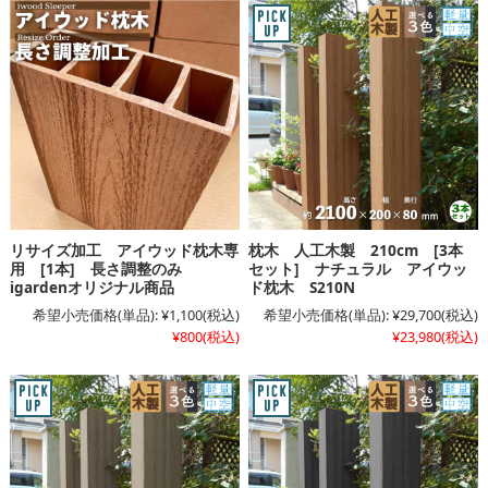
リサイズ加工 アイウッド枕木専
枕木 人工木製 210cm [3本
用 [1本] 長さ調整のみ
セット] ナチュラル アイウッ
igardenオリジナル商品
ド枕木 S210N
希望小売価格(単品):
¥1,100
(税込)
希望小売価格(単品):
¥29,700
(税込)
¥800
(税込)
¥23,980
(税込)