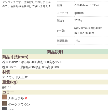
デンベンチです。塗装はしておりません
型番:
i10240-bench1530-nl
ので、色落ちや色移りはございません！
メーカー:
igarden
製造年:
2022年
幅1500mm × 奥行400m
外寸法:
m × 高さ380mm
製品重量:
14kg
商品説明
商品寸法(mm)
枕木150cm：(約) 幅200×奥行80×高さ1500
枕木30cm：(約) 幅200×奥行80×高さ300
材質
アイウッド人工木
重量(kg)
(約) 14
カラー
ナチュラル
※
ダークブラウン