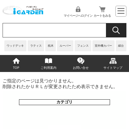
マイページへログイン
カートをみる
ウッドデッキ
ラティス
枕木
ルーバー
フェンス
室外機カバー
縁台
TOP
ご利用案内
お問い合せ
サイトマップ
ご指定のページは見つかりません。
削除されたかＵＲＬが変更されたため表示できません。